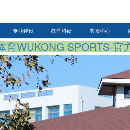
专业建设
教学科研
实验中心
育WUKONG SPORTS-