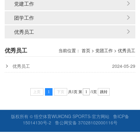
党建工作
团学工作
优秀员工
优秀员工
当前位置：
首页
>
党团工作
>
优秀员工
优秀员工
2024-05-29
上页
1
下页
共1页
第
/1页
跳转
版权所有 © 悟空体育WUKONG SPORTS-官方网站 鲁ICP备
15014130号-2
鲁公网安备 37028102000116号