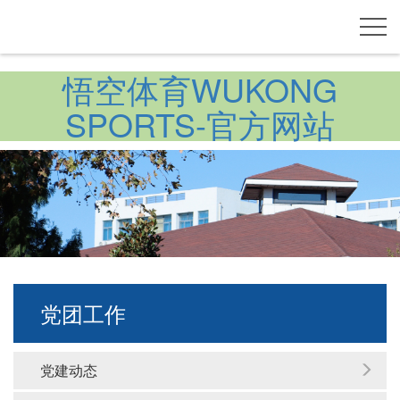
悟空体育WUKONG
SPORTS-官方网站
党团工作
党建动态