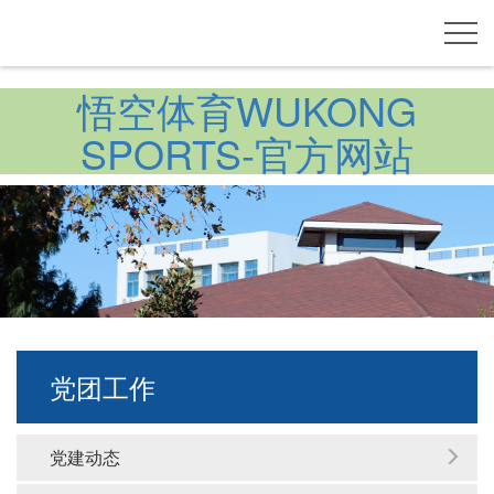
悟空体育WUKONG
SPORTS-官方网站
党团工作
党建动态