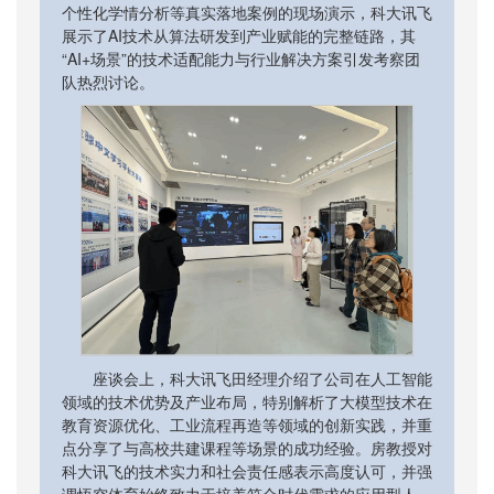
个性化学情分析等真实落地案例的现场演示，科大讯飞
展示了AI技术从算法研发到产业赋能的完整链路，其
“AI+场景”的技术适配能力与行业解决方案引发考察团
队热烈讨论。
座谈会上，科大讯飞田经理介绍了公司在人工智能
领域的技术优势及产业布局，特别解析了大模型技术在
教育资源优化、工业流程再造等领域的创新实践，并重
点分享了与高校共建课程等场景的成功经验。房教授对
科大讯飞的技术实力和社会责任感表示高度认可，并强
调​悟空体育始终致力于培养符合时代需求的应用型人