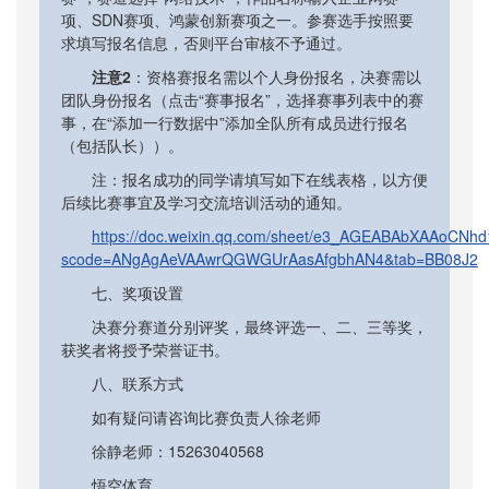
项、SDN赛项、鸿蒙创新赛项之一。参赛选手按照要
求填写报名信息，否则平台审核不予通过。
注意2
：资格赛报名需以个人身份报名，决赛需以
团队身份报名（点击“赛事报名”，选择赛事列表中的赛
事，在“添加一行数据中”添加全队所有成员进行报名
（包括队长））。
注：报名成功的同学请填写如下在线表格，以方便
后续比赛事宜及学习交流培训活动的通知。
https://doc.weixin.qq.com/sheet/e3_AGEABAbXAAoCN
scode=ANgAgAeVAAwrQGWGUrAasAfgbhAN4&tab=BB08J2
七、奖项设置
决赛分赛道分别评奖，最终评选一、二、三等奖，
获奖者将授予荣誉证书。
八、联系方式
如有疑问请咨询比赛负责人徐老师
徐静老师：15263040568
​悟空体育